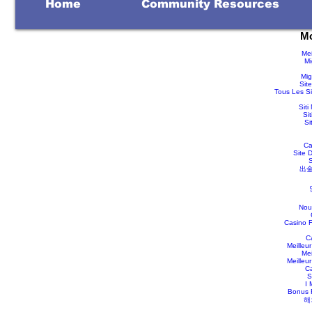
Home
Community Resources
Mo
Mei
Mi
Mig
Site
Tous Les Si
Sit
Sit
Si
Ca
Site 
S
出
Nou
Casino 
Ca
Meilleu
Mei
Meilleu
C
S
I 
Bonus 
해