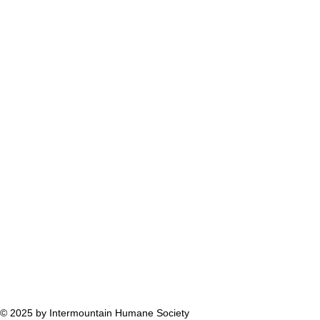
© 2025 by Intermountain Humane Society