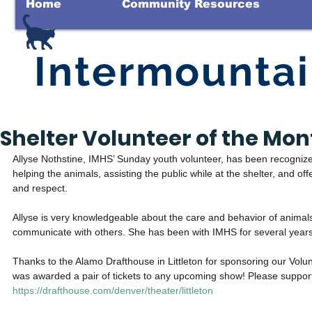
Home
Community Resources
Intermounta
Shelter Volunteer of the Mon
Allyse Nothstine, IMHS’ Sunday youth volunteer, has been recognized
helping the animals, assisting the public while at the shelter, and of
and respect.
Allyse is very knowledgeable about the care and behavior of animals 
communicate with others. She has been with IMHS for several years
Thanks to the Alamo Drafthouse in Littleton for sponsoring our Volun
https://drafthouse.com/denver/theater/littleton