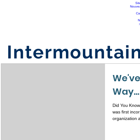
Sit
Nouvea
Ca
N
Intermountai
We've
Way...
Did You Know
was first incorporated
organization 