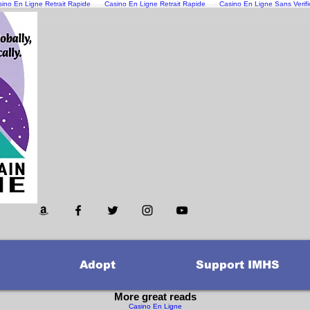
ino En Ligne Retrait Rapide
Casino En Ligne Retrait Rapide
Casino En Ligne Sans Verifi
Adopt
Support IMHS
More great reads
Casino En Ligne