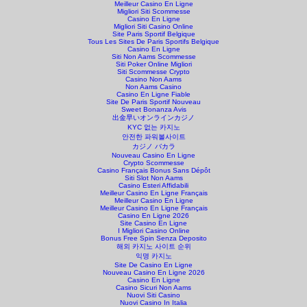
Meilleur Casino En Ligne
Migliori Siti Scommesse
Casino En Ligne
Migliori Siti Casino Online
Site Paris Sportif Belgique
Tous Les Sites De Paris Sportifs Belgique
Casino En Ligne
Siti Non Aams Scommesse
Siti Poker Online Migliori
Siti Scommesse Crypto
Casino Non Aams
Non Aams Casino
Casino En Ligne Fiable
Site De Paris Sportif Nouveau
Sweet Bonanza Avis
出金早いオンラインカジノ
KYC 없는 카지노
안전한 파워볼사이트
カジノ バカラ
Nouveau Casino En Ligne
Crypto Scommesse
Casino Français Bonus Sans Dépôt
Siti Slot Non Aams
Casino Esteri Affidabili
Meilleur Casino En Ligne Français
Meilleur Casino En Ligne
Meilleur Casino En Ligne Français
Casino En Ligne 2026
Site Casino En Ligne
I Migliori Casino Online
Bonus Free Spin Senza Deposito
해외 카지노 사이트 순위
익명 카지노
Site De Casino En Ligne
Nouveau Casino En Ligne 2026
Casino En Ligne
Casino Sicuri Non Aams
Nuovi Siti Casino
Nuovi Casino In Italia