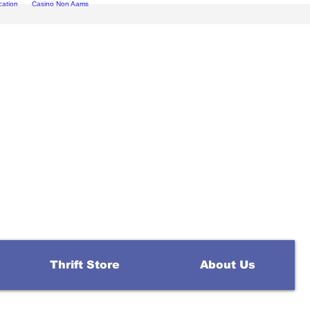
cation
Casino Non Aams
Thrift Store
About Us