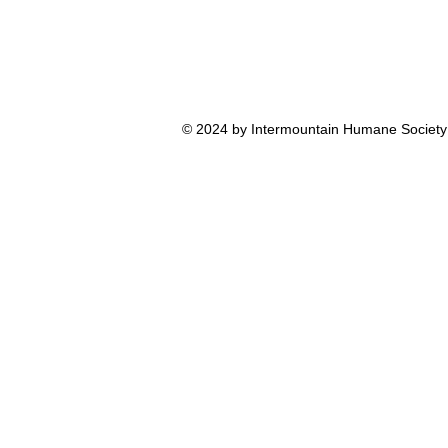
© 2024 by Intermountain Humane Society