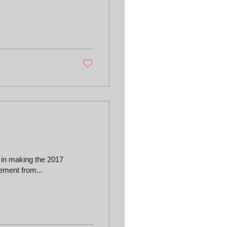
 in making the 2017
ement from...