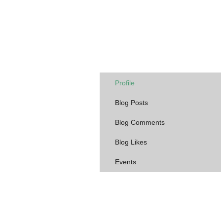
Profile
Blog Posts
Blog Comments
Blog Likes
Events