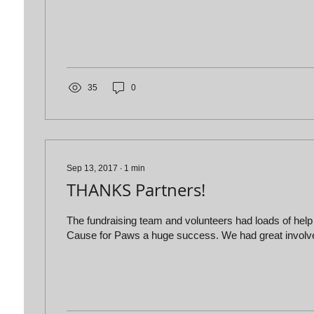
35
0
Sep 13, 2017
∙
1
min
THANKS Partners!
The fundraising team and volunteers had loads of help
Cause for Paws a huge success. We had great involv