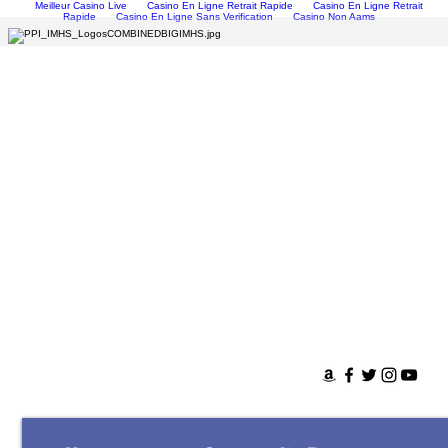
Meilleur Casino Live
Casino En Ligne Retrait Rapide
Casino En Ligne Retrait
Rapide
Casino En Ligne Sans Verification
Casino Non Aams