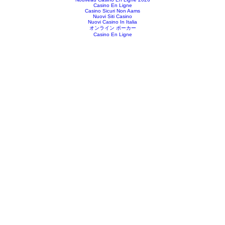
Casino En Ligne
Casino Sicuri Non Aams
Nuovi Siti Casino
Nuovi Casino In Italia
オンライン ポーカー
Casino En Ligne