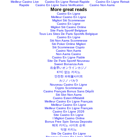
Meilleur Casino Live
Casino En Ligne Retrait Rapide
Casino En Ligne Retrait
Rapide
Casino En Ligne Sans Verification
Casino Non Aams
More great reads
Casino En Ligne
Meilleur Casino En Ligne
Migliori Siti Scommesse
Casino En Ligne
Migliori Siti Casino Online
Site Paris Sportif Belgique
Tous Les Sites De Paris Sportifs Belgique
Casino En Ligne
Siti Non Aams Scommesse
Siti Poker Online Migliori
Siti Scommesse Crypto
Casino Non Aams
Non Aams Casino
Casino En Ligne Fiable
Site De Paris Sportif Nouveau
Sweet Bonanza Avis
出金早いオンラインカジノ
KYC 없는 카지노
안전한 파워볼사이트
カジノ バカラ
Nouveau Casino En Ligne
Crypto Scommesse
Casino Français Bonus Sans Dépôt
Siti Slot Non Aams
Casino Esteri Affidabili
Meilleur Casino En Ligne Français
Meilleur Casino En Ligne
Meilleur Casino En Ligne Français
Casino En Ligne 2026
Site Casino En Ligne
I Migliori Casino Online
Bonus Free Spin Senza Deposito
해외 카지노 사이트 순위
익명 카지노
Site De Casino En Ligne
Nouveau Casino En Ligne 2026