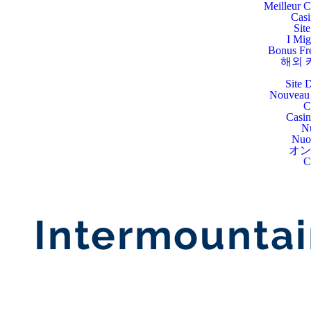
Meilleur C
Casi
Sit
I Mig
Bonus Fr
해외 
Site 
Nouveau 
C
Casin
Nu
Nuov
オン
C
Intermounta