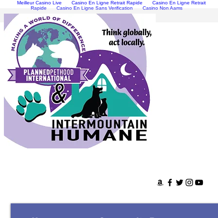
Meilleur Casino Live
Casino En Ligne Retrait Rapide
Casino En Ligne Retrait
Rapide
Casino En Ligne Sans Verification
Casino Non Aams