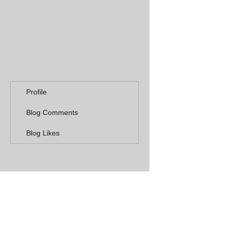
Profile
Blog Comments
Blog Likes