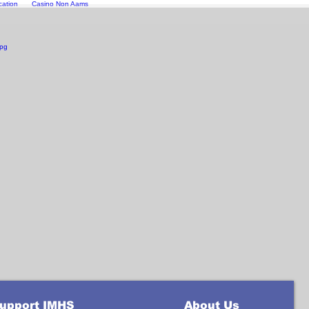
cation
Casino Non Aams
upport IMHS
About Us