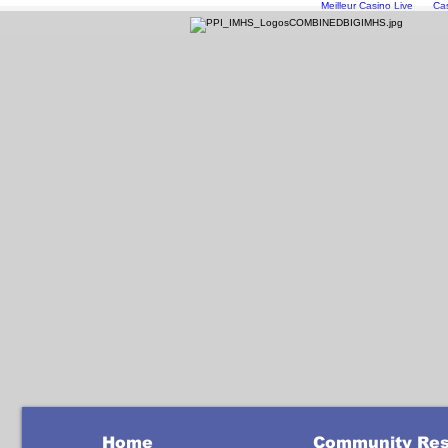
Meilleur Casino Live
Cas
Home
Community Res