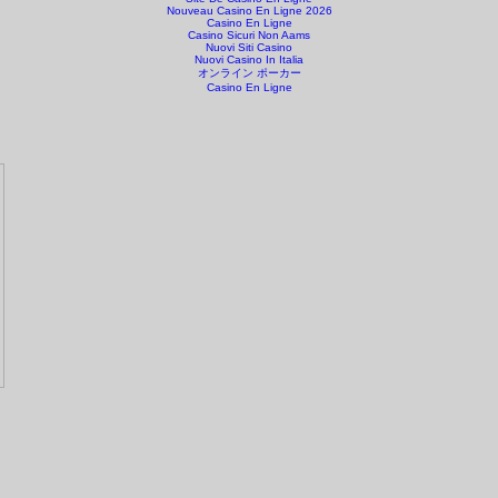
Nouveau Casino En Ligne 2026
Casino En Ligne
Casino Sicuri Non Aams
Nuovi Siti Casino
Nuovi Casino In Italia
オンライン ポーカー
Casino En Ligne