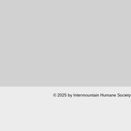
© 2025 by Intermountain Humane Society