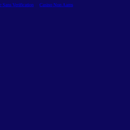
 Sans Verification
Casino Non Aams